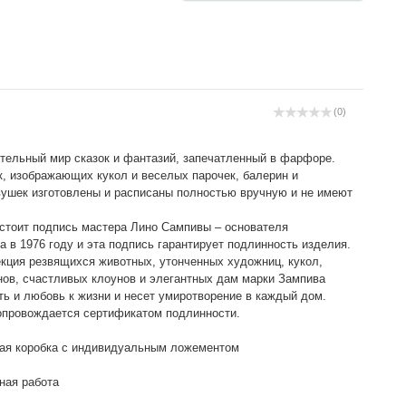
(0)
ительный мир сказок и фантазий, запечатленный в фарфоре.
к, изображающих кукол и веселых парочек, балерин и
ушек изготовлены и расписаны полностью вручную и не имеют
стоит подпись мастера Лино Сампивы – основателя
 в 1976 году и эта подпись гарантирует подлинность изделия.
кция резвящихся животных, утонченных художниц, кукол,
нов, счастливых клоунов и элегантных дам марки Зампива
ть и любовь к жизни и несет умиротворение в каждый дом.
опровождается сертификатом подлинности.
ая коробка с индивидуальным ложементом
ная работа