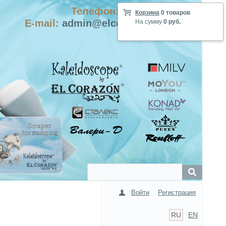
Телефон: +7-915-423-9555
Корзина
0 товаров
E-mail:
admin@elcorazon-shop.com
На сумму
0 руб.
Войти
Регистрация
RU
EN