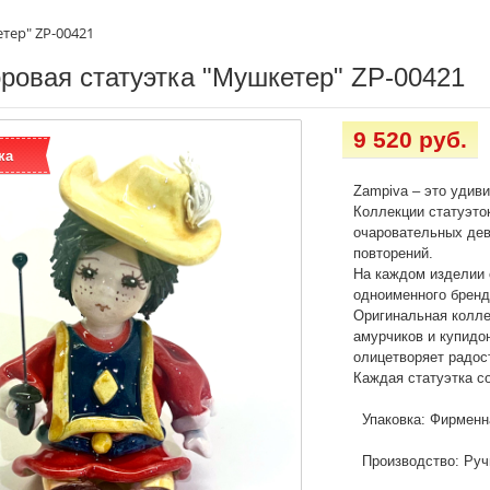
тер" ZP-00421
овая статуэтка "Мушкетер" ZP-00421
9 520 руб.
ка
Zampiva – это удив
Коллекции статуэто
очаровательных дев
повторений.
На каждом изделии 
одноименного бренда
Оригинальная колле
амурчиков и купидо
олицетворяет радос
Каждая статуэтка с
Упаковка: Фирменн
Производство: Руч