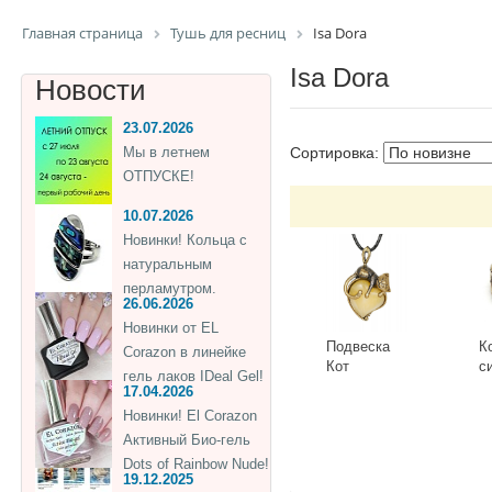
Главная страница
Тушь для ресниц
Isa Dora
Isa Dora
Новости
23.07.2026
Мы в летнем
Сортировка:
ОТПУСКЕ!
10.07.2026
Новинки! Кольца с
натуральным
перламутром.
26.06.2026
Новинки от EL
Подвеска
К
Corazon в линейке
Кот
с
гель лаков IDeal Gel!
Сердечный
Г
17.04.2026
3418.5-Б,
К
-
+
-
Новинки! El Corazon
белый
Активный Био-гель
Dots of Rainbow Nude!
19.12.2025