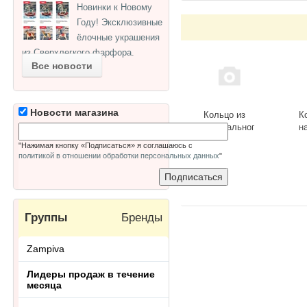
Новинки к Новому
Году! Эксклюзивные
ёлочные украшения
из Сверхлегкого фарфора.
Все новости
Новости магазина
Кольцо из
К
натурального
н
камня
к
"Нажимая кнопку «Подписаться» я соглашаюсь с
лазурит
Р
политикой в отношении обработки персональных данных
"
Ring-013-20
к
ц
о
R
Группы
Бренды
Zampiva
Лидеры продаж в течение
месяца