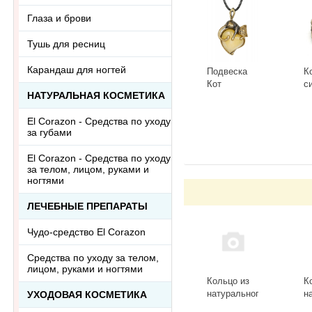
Глаза и брови
Тушь для ресниц
Карандаш для ногтей
Подвеска
К
Кот
с
НАТУРАЛЬНАЯ КОСМЕТИКА
Сердечный
Г
3418.5-Б,
К
-
+
-
El Corazon - Средства по уходу
белый
за губами
El Corazon - Средства по уходу
за телом, лицом, руками и
ногтями
ЛЕЧЕБНЫЕ ПРЕПАРАТЫ
Чудо-средство El Corazon
Средства по уходу за телом,
лицом, руками и ногтями
Кольцо из
К
натурального
н
УХОДОВАЯ КОСМЕТИКА
камня
к