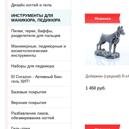
Дизайн ногтей и тела
ИНСТРУМЕНТЫ ДЛЯ
Новинка
МАНИКЮРА, ПЕДИКЮРА
Пилки, терки, баффы,
разделители для пальцев
Маникюрные, педикюрные и
косметологические
инструменты
Наборы для педикюра
Доберман (средний) R-s
El Corazon - Активный Био-
гель ХИТ!
1 450 руб.
Базовые покрытия
-
+
шт
Верхние покрытия
Разбавление лаков,
обезжиривание ногтей
Гель-лаки