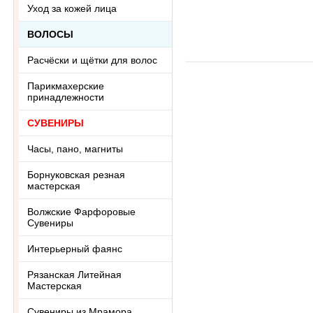
лазурит
Р
Уход за кожей лица
Ring-013-20
к
ц
ВОЛОСЫ
о
R
Расчёски и щётки для волос
Парикмахерские
принадлежности
СУВЕНИРЫ
Часы, пано, магниты
Борнуковская резная
мастерская
Волжские Фарфоровые
Сувениры
Интерьерный фаянс
Рязанская Литейная
Мастерская
Сувениры из Мрамора