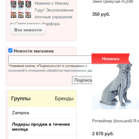
Змея гремучая R-j188
Новинки к Новому
Году! Эксклюзивные
350 руб.
ёлочные украшения
из Сверхлегкого фарфора.
-
+
шт
Все новости
Новости магазина
Новинка
"Нажимая кнопку «Подписаться» я соглашаюсь с
политикой в отношении обработки персональных данных
"
Группы
Бренды
Zampiva
Ротвейлер (большой) R-
Лидеры продаж в течение
месяца
2 670 руб.