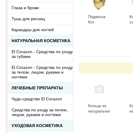
Глаза и брови
Подвеска
К
Тушь для ресниц
Кот
с
Сердечный
Г
Карандаш для ногтей
3418.5-Б,
К
-
+
-
белый
НАТУРАЛЬНАЯ КОСМЕТИКА
El Corazon - Средства по уходу
за губами
El Corazon - Средства по уходу
за телом, лицом, руками и
ногтями
ЛЕЧЕБНЫЕ ПРЕПАРАТЫ
Чудо-средство El Corazon
Кольцо из
К
Средства по уходу за телом,
натурального
н
лицом, руками и ногтями
камня
к
лазурит
Р
УХОДОВАЯ КОСМЕТИКА
Ring-013-20
к
ц