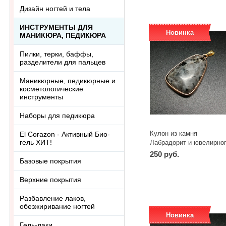
Дизайн ногтей и тела
ИНСТРУМЕНТЫ ДЛЯ
Новинка
МАНИКЮРА, ПЕДИКЮРА
Пилки, терки, баффы,
разделители для пальцев
Маникюрные, педикюрные и
косметологические
инструменты
Наборы для педикюра
Кулон из камня
El Corazon - Активный Био-
гель ХИТ!
Лабрадорит и ювелирно
металла 01
250 руб.
Базовые покрытия
Верхние покрытия
Разбавление лаков,
обезжиривание ногтей
Новинка
Гель-лаки