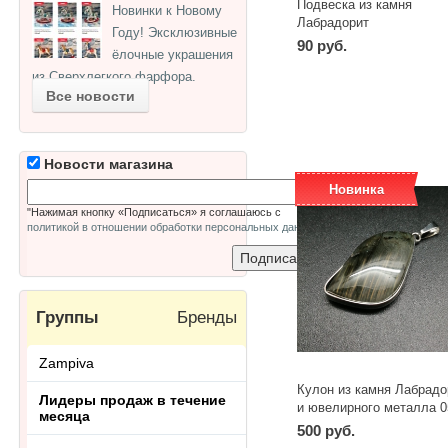
Подвеска из камня
Новинки к Новому
Лабрадорит
Году! Эксклюзивные
90 руб.
ёлочные украшения
из Сверхлегкого фарфора.
-
+
шт
Все новости
Новости магазина
Новинка
"Нажимая кнопку «Подписаться» я соглашаюсь с
политикой в отношении обработки персональных данных
"
Группы
Бренды
Zampiva
Кулон из камня Лабрадо
Лидеры продаж в течение
и ювелирного металла 0
месяца
500 руб.