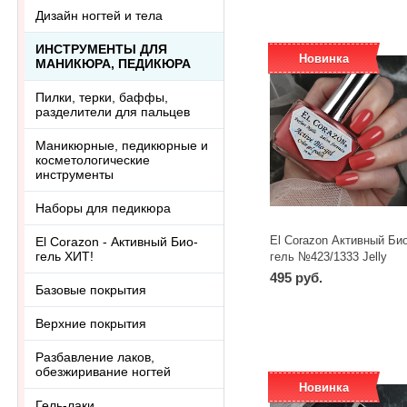
Дизайн ногтей и тела
ИНСТРУМЕНТЫ ДЛЯ
Новинка
МАНИКЮРА, ПЕДИКЮРА
Пилки, терки, баффы,
разделители для пальцев
Маникюрные, педикюрные и
косметологические
инструменты
Наборы для педикюра
El Corazon Активный Био
El Corazon - Активный Био-
гель ХИТ!
гель №423/1333 Jelly
Сamouflage 16 мл
495 руб.
Базовые покрытия
Верхние покрытия
Разбавление лаков,
обезжиривание ногтей
Новинка
Гель-лаки