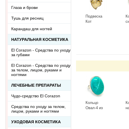
Глаза и брови
Подвеска
К
Тушь для ресниц
Кот
с
Сердечный
Г
Карандаш для ногтей
3418.5-Б,
К
-
+
-
белый
НАТУРАЛЬНАЯ КОСМЕТИКА
El Corazon - Средства по уходу
за губами
El Corazon - Средства по уходу
за телом, лицом, руками и
ногтями
ЛЕЧЕБНЫЕ ПРЕПАРАТЫ
Чудо-средство El Corazon
Кольцо
К
Средства по уходу за телом,
Овал-4 из
н
лицом, руками и ногтями
тонированного
к
говлита
л
-
+
-
УХОДОВАЯ КОСМЕТИКА
Ring-046АА
R