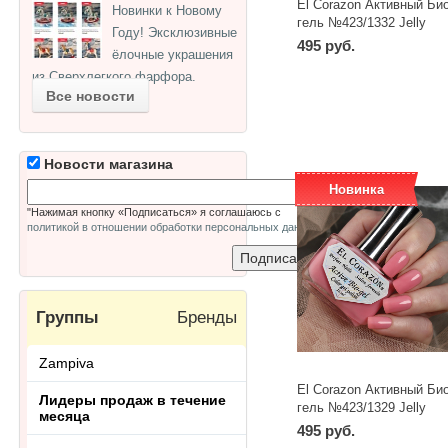
El Corazon Активный Био
Новинки к Новому
гель №423/1332 Jelly
Году! Эксклюзивные
Сamouflage 16 мл
495 руб.
ёлочные украшения
из Сверхлегкого фарфора.
-
+
шт
Все новости
Новости магазина
Новинка
"Нажимая кнопку «Подписаться» я соглашаюсь с
политикой в отношении обработки персональных данных
"
Группы
Бренды
Zampiva
El Corazon Активный Био
Лидеры продаж в течение
гель №423/1329 Jelly
месяца
Сamouflage 16 мл
495 руб.