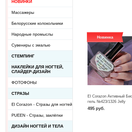
НОВИНКИ
-
+
шт
Массажеры
Белорусские колокольчики
Народные промыслы
Новинка
Сувениры с эмалью
СТЕМПИНГ
НАКЛЕЙКИ ДЛЯ НОГТЕЙ,
СЛАЙДЕР-ДИЗАЙН
ФОТОФОНЫ
СТРАЗЫ
El Corazon Активный Био
гель №423/1326 Jelly
El Corazon - Стразы для ногтей
Сamouflage 16 мл
495 руб.
PUEEN - Cтразы, заклёпки
-
+
шт
ДИЗАЙН НОГТЕЙ И ТЕЛА