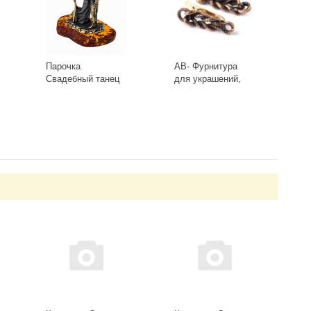
Парочка
AB- Фурнитура
Свадебный танец
для украшений,
1013
Швензы 0413(2)
Античная Бронза
-
+