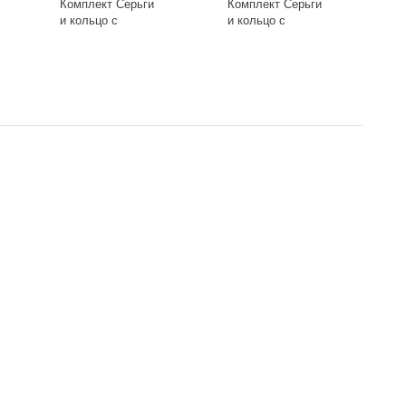
Комплект Серьги
Комплект Серьги
и кольцо с
и кольцо с
серебрением со
серебрением со
вставкой из
вставкой из
-
+
-
+
чароита Set-R-91-
чароита Set-R-91-
20
19