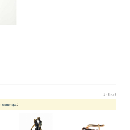
1 - 5 из 5
е месяца
: