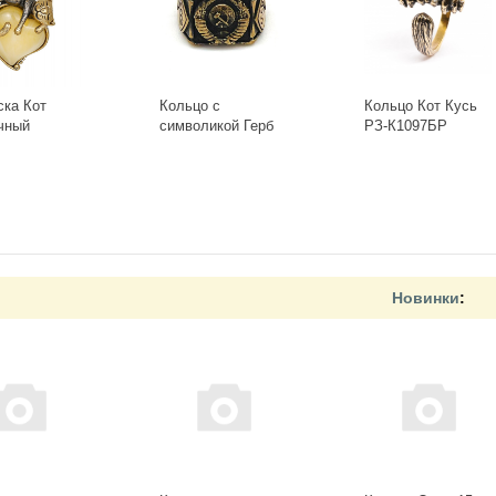
ска Кот
Кольцо с
Кольцо Кот Кусь
чный
символикой Герб
РЗ-К1097БР
-Б, белый
СССР КР-135КО
+
-
+
Новинки
: