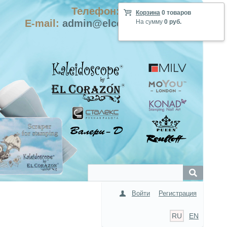
Телефон: +7-915-423-9555
Корзина
0 товаров
E-mail:
admin@elcorazon-shop.com
На сумму
0 руб.
Войти
Регистрация
RU
EN