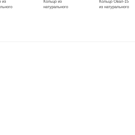
 из
Кольцо из
Кольцо Овал-15
ального
натурального
из натурального
лазурит
камня Розовый
камня Розовый
13-20
кварц с цветком в
кварц Ring-099-19
оправе Ring-147-
19