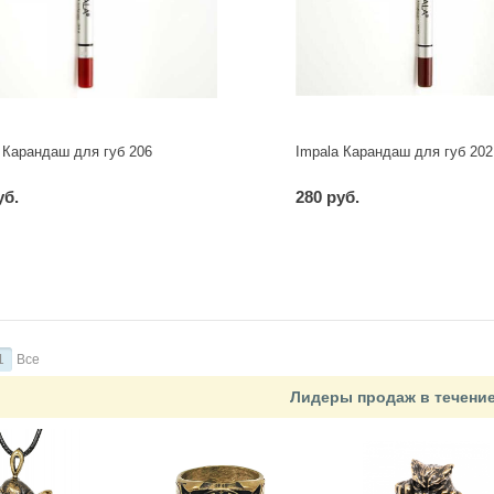
 Карандаш для губ 206
Impala Карандаш для губ 202
уб.
280 руб.
-
+
-
+
шт
шт
1
Все
Лидеры продаж в течени