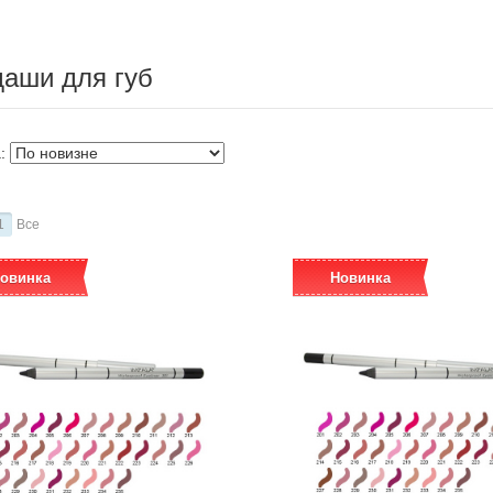
аши для губ
а:
1
Все
овинка
Новинка