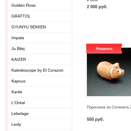
Golden Rose
2 000 руб.
-
+
GRATTOL
шт
GYUNYU SEKKEN
Impala
Ju.Bilej
Новинка
KAIZER
Kaleidoscope by El Corazon
Kapous
Karite
L'Oréal
Поросенок из Селенита 
Lebelage
550 руб.
Lesly
-
+
шт