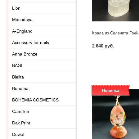
Lion
Masudaya
A-England
Коала из Селенита Fsel-
Accessory for nails
2 640 руб.
Anna Bronze
-
+
шт
BAGI
Bielita
Bohema
Новинка
BOHEMIA COSMETICS
Camillen
Dak Print
Dewal