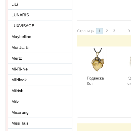
LiLi
LUNARIS
LUXVISAGE
Страницы:
1
2
3
...
9
Maybelline
Mei Jia Er
Mertz
Mi-Ri-Ne
Подвеска
К
Mildlook
Кот
с
Сердечный
Г
Milrish
3418.5-Б,
К
-
+
-
белый
Milv
Misorang
Miss Tais