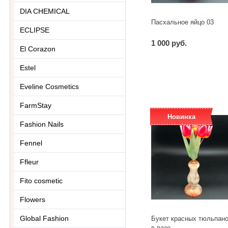
DIA CHEMICAL
Пасхальное яйцо 03
ECLIPSE
1 000 руб.
El Corazon
-
+
шт
Estel
Eveline Cosmetics
FarmStay
Новинка
Fashion Nails
Fennel
Ffleur
Fito cosmetic
Flowers
Global Fashion
Букет красных тюльпан
в вазе