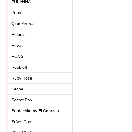
PULANNA
Pupa
Qian Yin Nail
Relouis
Reveur
ROCS
Roubloff
Ruby Rose
Seche
Secret Day
Serdechko by El Corazon
SeVenCool