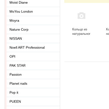
Moist Diane
MoYou London
Moyra
Кольцо из
К
Nature Corp
натурального
н
камня
к
NISSAN
лазурит
Р
Ring-013-20
к
Noell ART Professional
ц
о
OPI
R
PAK STAR
Passion
Planet nails
Pop it
PUEEN