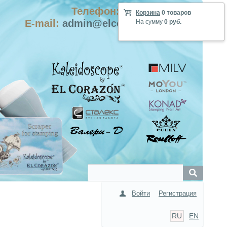
Телефон: +7-915-423-9555
Корзина
0 товаров
E-mail:
admin@elcorazon-shop.com
На сумму
0 руб.
Войти
Регистрация
RU
EN