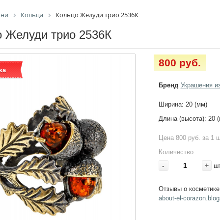
уни
Кольца
Кольцо Желуди трио 2536К
 Желуди трио 2536К
800 руб.
ка
Бренд
Украшения и
Ширина: 20 (мм)
Длина (высота): 20 
Цена 800 руб. за 1 
Количество
-
+
ш
Отзывы о косметике
about-el-corazon.blog