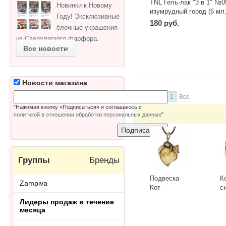
TNL Гель-лак "3 в 1" №0
Новинки к Новому
изумрудный город (6 мл.
Году! Эксклюзивные
180 руб.
ёлочные украшения
из Сверхлегкого фарфора.
-
+
шт
Все новости
Новости магазина
Страницы:
1
Все
"Нажимая кнопку «Подписаться» я соглашаюсь с
политикой в отношении обработки персональных данных
"
Группы
Бренды
Подвеска
К
Zampiva
Кот
с
Сердечный
Г
Лидеры продаж в течение
3418.5-Б,
К
-
+
-
месяца
белый