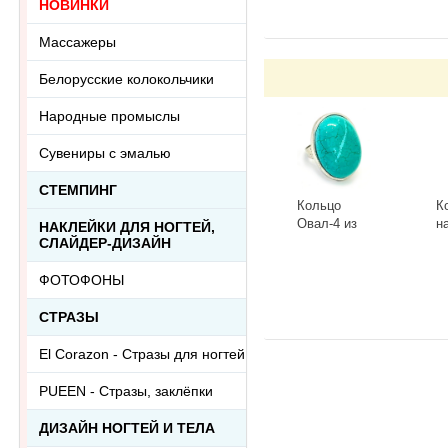
НОВИНКИ
Массажеры
Белорусские колокольчики
Народные промыслы
Сувениры с эмалью
СТЕМПИНГ
Кольцо
К
Овал-4 из
н
НАКЛЕЙКИ ДЛЯ НОГТЕЙ,
тонированного
к
СЛАЙДЕР-ДИЗАЙН
говлита
л
-
+
-
Ring-046АА
R
ФОТОФОНЫ
СТРАЗЫ
El Corazon - Стразы для ногтей
PUEEN - Cтразы, заклёпки
ДИЗАЙН НОГТЕЙ И ТЕЛА