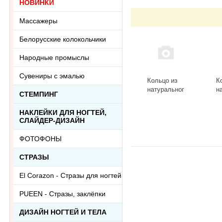
НОВИНКИ
Массажеры
Белорусские колокольчики
Народные промыслы
Сувениры с эмалью
Кольцо из
К
натурального
н
СТЕМПИНГ
камня
к
лазурит
Р
НАКЛЕЙКИ ДЛЯ НОГТЕЙ,
Ring-013-20
к
СЛАЙДЕР-ДИЗАЙН
ц
о
ФОТОФОНЫ
R
СТРАЗЫ
El Corazon - Стразы для ногтей
PUEEN - Cтразы, заклёпки
ДИЗАЙН НОГТЕЙ И ТЕЛА