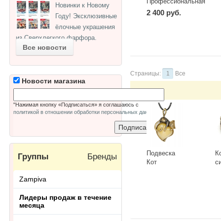
Профессиональная
Новинки к Новому
палитра теней "Water
2 400 руб.
Году! Эксклюзивные
Shine"
ёлочные украшения
из Сверхлегкого фарфора.
Все новости
Страницы:
1
Все
Новости магазина
"Нажимая кнопку «Подписаться» я соглашаюсь с
политикой в отношении обработки персональных данных
"
Подвеска
К
Группы
Бренды
Кот
с
Сердечный
Г
Zampiva
3418.5-Б,
К
-
+
-
белый
Лидеры продаж в течение
месяца