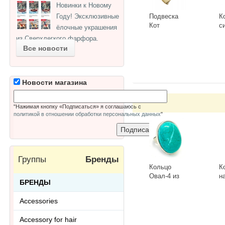
Новинки к Новому
Подвеска
К
Году! Эксклюзивные
Кот
с
ёлочные украшения
Сердечный
Г
из Сверхлегкого фарфора.
3418.5-Б,
К
-
+
-
Все новости
белый
Новости магазина
"Нажимая кнопку «Подписаться» я соглашаюсь с
политикой в отношении обработки персональных данных
"
Группы
Бренды
Кольцо
К
Овал-4 из
н
БРЕНДЫ
тонированного
к
говлита
л
-
+
-
Accessories
Ring-046АА
R
Accessory for hair