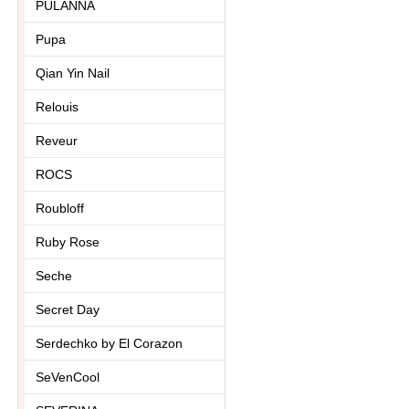
PULANNA
Pupa
Qian Yin Nail
Relouis
Reveur
ROCS
Roubloff
Ruby Rose
Seche
Secret Day
Serdechko by El Corazon
SeVenCool