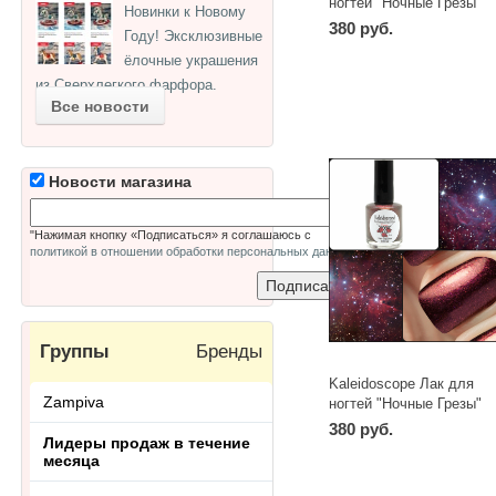
ногтей "Ночные Грезы"
Новинки к Новому
№nd-12 Рыбы 15 мл
380 руб.
Году! Эксклюзивные
ёлочные украшения
из Сверхлегкого фарфора.
Все новости
Новости магазина
"Нажимая кнопку «Подписаться» я соглашаюсь с
политикой в отношении обработки персональных данных
"
Группы
Бренды
Kaleidoscope Лак для
Zampiva
ногтей "Ночные Грезы"
№nd-08 Скорпион 15 мл
380 руб.
Лидеры продаж в течение
месяца