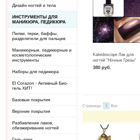
Дизайн ногтей и тела
ИНСТРУМЕНТЫ ДЛЯ
МАНИКЮРА, ПЕДИКЮРА
Пилки, терки, баффы,
разделители для пальцев
Маникюрные, педикюрные и
Kaleidoscope Лак для
косметологические
инструменты
ногтей "Ночные Грезы"
№nd-01 Овен 15 мл
380 руб.
Наборы для педикюра
El Corazon - Активный Био-
гель ХИТ!
Базовые покрытия
Страницы:
1
Все
Верхние покрытия
Разбавление лаков,
обезжиривание ногтей
Гель-лаки