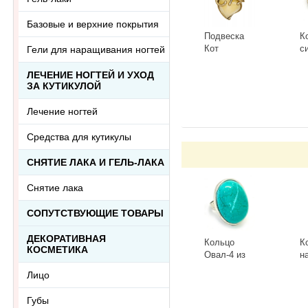
Базовые и верхние покрытия
Подвеска
К
Кот
с
Гели для наращивания ногтей
Сердечный
Г
3418.5-Б,
К
-
+
-
ЛЕЧЕНИЕ НОГТЕЙ И УХОД
белый
ЗА КУТИКУЛОЙ
Лечение ногтей
Средства для кутикулы
СНЯТИЕ ЛАКА И ГЕЛЬ-ЛАКА
Снятие лака
СОПУТСТВУЮЩИЕ ТОВАРЫ
ДЕКОРАТИВНАЯ
Кольцо
К
КОСМЕТИКА
Овал-4 из
н
тонированного
к
Лицо
говлита
л
-
+
-
Ring-046АА
R
Губы