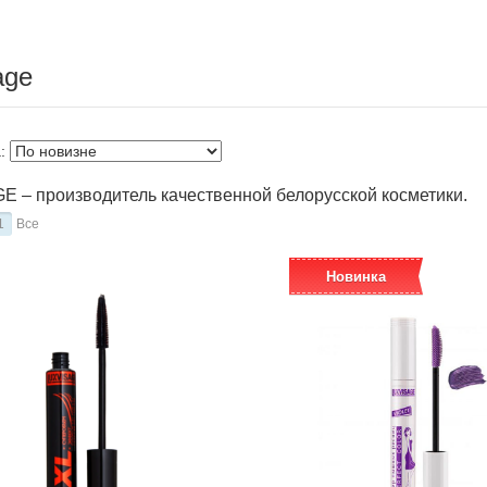
age
а:
 – производитель качественной белорусской косметики.
1
Все
Новинка