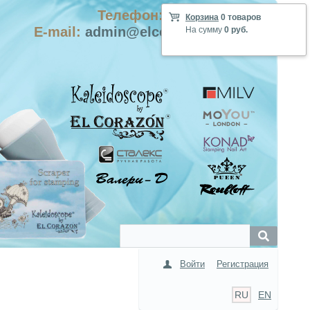
Телефон: +7-915-423-9555
Корзина
0 товаров
E-mail:
admin@elcorazon-shop.com
На сумму
0 руб.
Войти
Регистрация
RU
EN