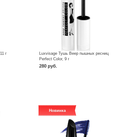
11 г
Luxvisage Тушь Веер пышных ресниц
Perfect Color, 9 г
280 руб.
-
+
шт
Новинка