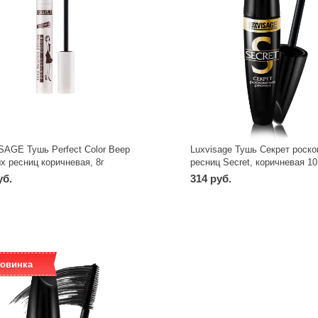
AGE Тушь Perfect Color Веер
Luxvisage Тушь Секрет роск
 ресниц коричневая, 8г
ресниц Secret, коричневая 1
уб.
314 руб.
овинка