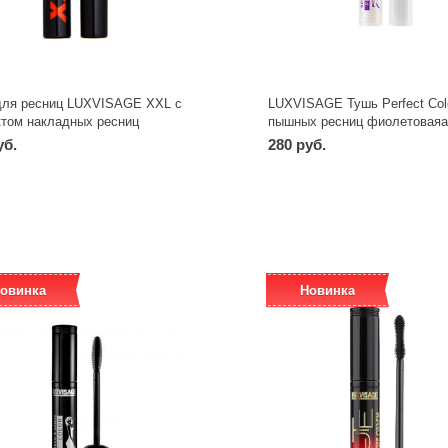
для ресниц LUXVISAGE XXL с
LUXVISAGE Тушь Perfect Col
том накладных ресниц
пышных ресниц фиолетоваяая
уб.
280 руб.
-
+
-
+
шт
шт
овинка
Новинка