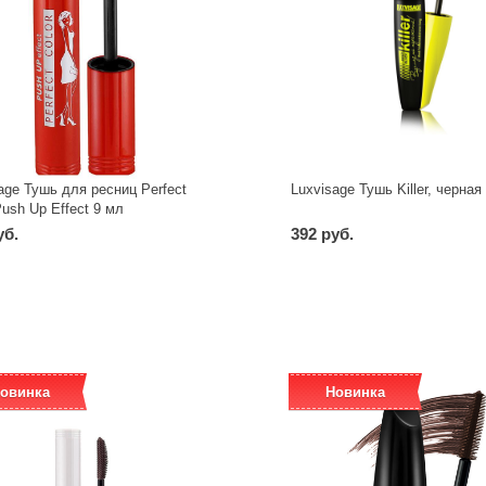
age Тушь для ресниц Perfect
Luxvisage Тушь Killer, черная 
Push Up Effect 9 мл
уб.
392 руб.
-
+
-
+
шт
шт
овинка
Новинка