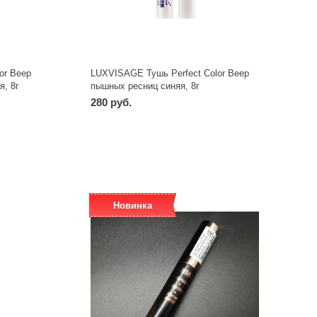
or Веер
LUXVISAGE Тушь Perfect Color Веер
, 8г
пышных ресниц синяя, 8г
280 руб.
-
+
шт
Новинка