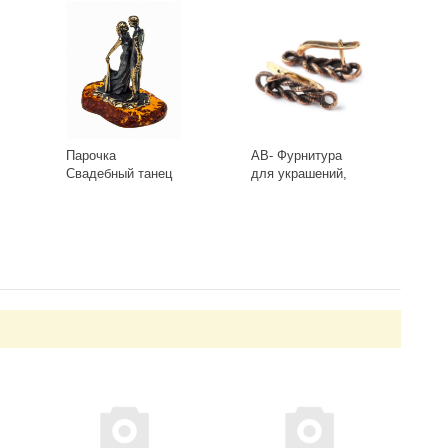
Парочка
AB- Фурнитура
Свадебный танец
для украшений,
1013
Швензы 0413(2)
Античная Бронза
-
+