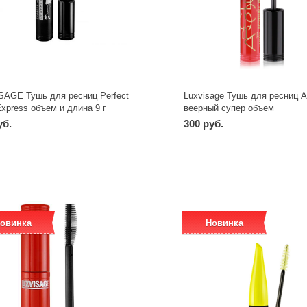
SAGE Тушь для ресниц Perfect
Luxvisage Тушь для ресниц A
Express объем и длина 9 г
веерный супер объем
уб.
300 руб.
-
+
-
+
шт
шт
овинка
Новинка