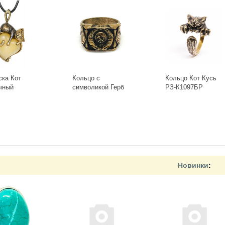
ска Кот
Кольцо с
Кольцо Кот Кусь
чный
символикой Герб
РЗ-К1097БР
-Б, белый
СССР КР-135КО
+
-
+
Новинки
: