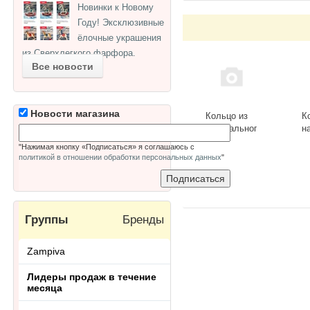
Новинки к Новому
Году! Эксклюзивные
ёлочные украшения
из Сверхлегкого фарфора.
Все новости
Новости магазина
Кольцо из
К
натурального
н
камня
к
"Нажимая кнопку «Подписаться» я соглашаюсь с
лазурит
Р
политикой в отношении обработки персональных данных
"
Ring-013-20
к
ц
о
R
Группы
Бренды
Zampiva
Лидеры продаж в течение
месяца