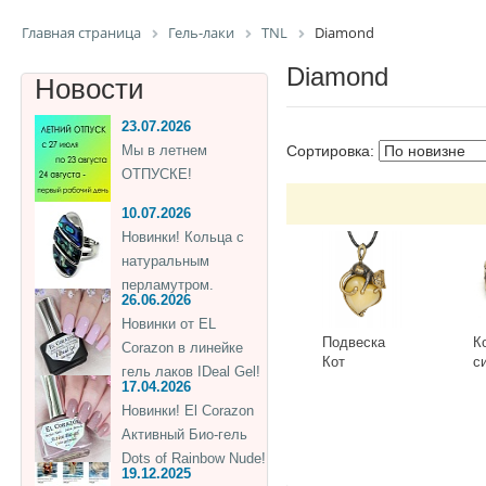
Главная страница
Гель-лаки
TNL
Diamond
Diamond
Новости
23.07.2026
Мы в летнем
Сортировка:
ОТПУСКЕ!
10.07.2026
Новинки! Кольца с
натуральным
перламутром.
26.06.2026
Новинки от EL
Подвеска
К
Corazon в линейке
Кот
с
гель лаков IDeal Gel!
Сердечный
Г
17.04.2026
3418.5-Б,
К
-
+
-
Новинки! El Corazon
белый
Активный Био-гель
Dots of Rainbow Nude!
19.12.2025