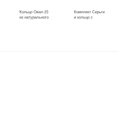
Кольцо Овал-15
Комплект Серьги
из натурального
и кольцо с
камня Розовый
серебрением со
кварц Ring-099-19
вставкой из
-
+
-
+
чароита Set-R-91-
20