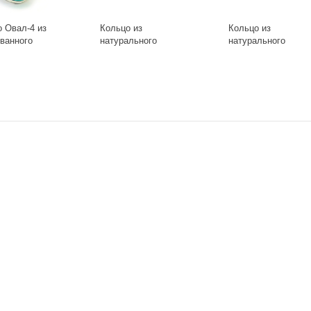
 Овал-4 из
Кольцо из
Кольцо из
ванного
натурального
натурального
а Ring-
камня лазурит
камня Розовый
Ring-013-20
кварц с цветком в
+
-
+
-
+
оправе Ring-147-
19