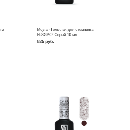
нга
Moyra - Гель-лак для стемпинга
№SGP02 Серый 10 мл
825 руб.
-
+
шт