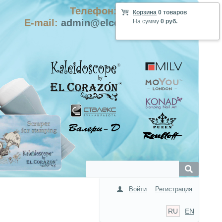
Телефон: +7-915-423-9555
Корзина
0 товаров
E-mail:
admin@elcorazon-shop.com
На сумму
0 руб.
Войти
Регистрация
RU
EN