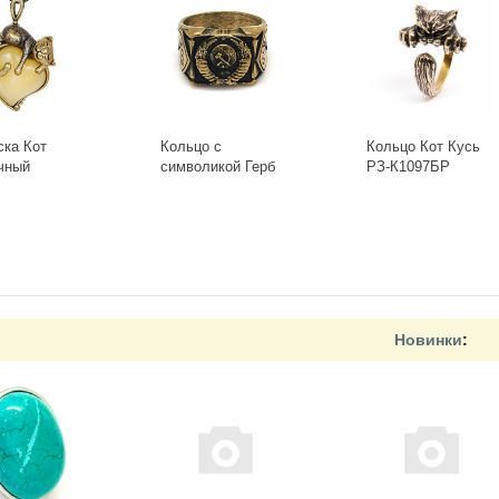
ска Кот
Кольцо с
Кольцо Кот Кусь
чный
символикой Герб
РЗ-К1097БР
-Б, белый
СССР КР-135КО
+
-
+
Новинки
: