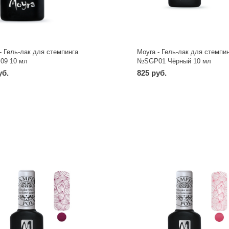
- Гель-лак для стемпинга
Moyra - Гель-лак для стемпи
9 10 мл
№SGP01 Чёрный 10 мл
уб.
825 руб.
-
+
-
+
шт
шт