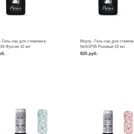
- Гель-лак для стемпинга
Moyra - Гель-лак для стемпи
4 Фуксия 10 мл
№SGP05 Розовый 10 мл
уб.
825 руб.
-
+
-
+
шт
шт