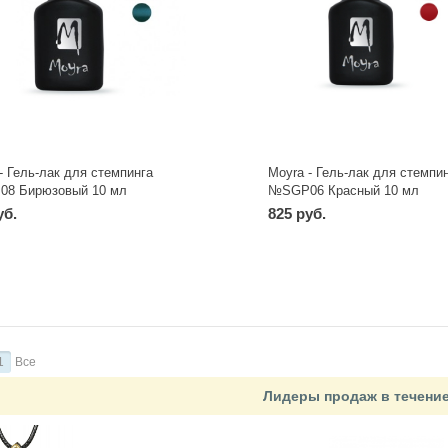
- Гель-лак для стемпинга
Moyra - Гель-лак для стемпи
8 Бирюзовый 10 мл
№SGP06 Красный 10 мл
уб.
825 руб.
-
+
-
+
шт
шт
1
Все
Лидеры продаж в течени