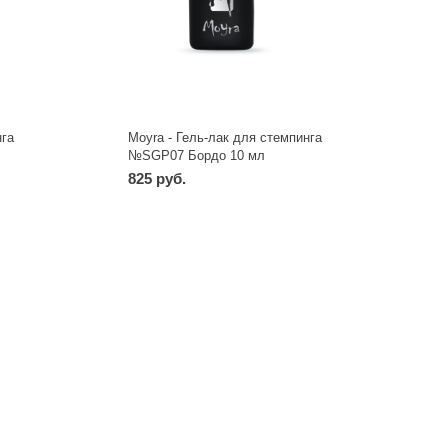
нга
Moyra - Гель-лак для стемпинга
№SGP07 Бордо 10 мл
825 руб.
-
+
шт