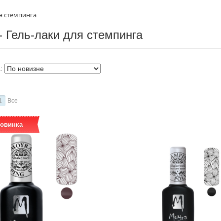
ля стемпинга
- Гель-лаки для стемпинга
а:
1
Все
овинка