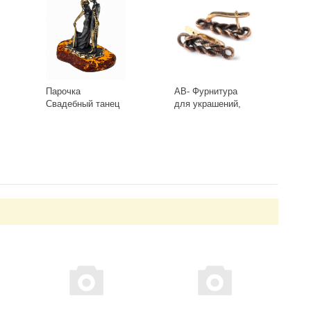
Парочка
AB- Фурнитура
Свадебный танец
для украшений,
1013
Швензы 0413(2)
Античная Бронза
-
+