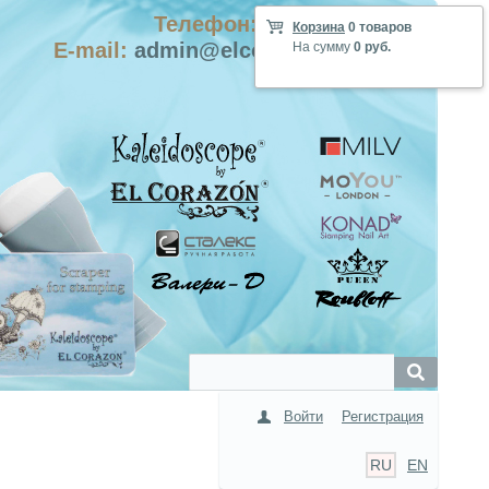
Телефон: +7-915-423-9555
Корзина
0 товаров
E-mail:
admin@elcorazon-shop.com
На сумму
0 руб.
Войти
Регистрация
RU
EN