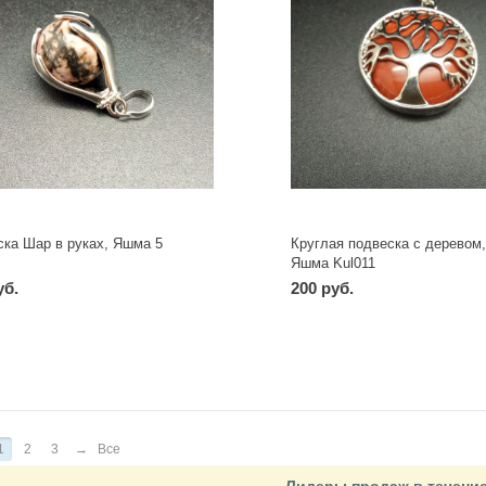
ска Шар в руках, Яшма 5
Круглая подвеска с деревом,
Яшма Kul011
уб.
200 руб.
-
+
-
+
шт
шт
1
2
3
→
Все
Лидеры продаж в течени