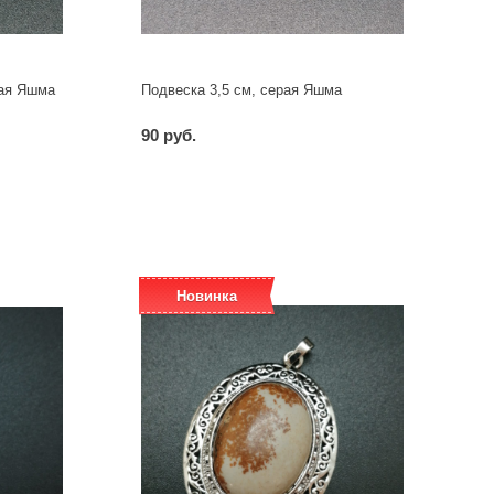
ная Яшма
Подвеска 3,5 см, серая Яшма
90 руб.
-
+
шт
Новинка