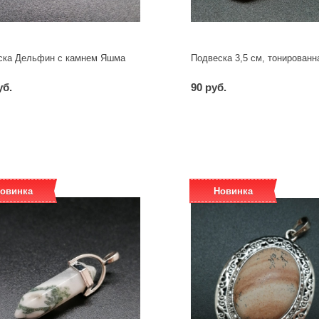
ска Дельфин с камнем Яшма
Подвеска 3,5 см, тонирован
уб.
90 руб.
-
+
-
+
шт
шт
овинка
Новинка