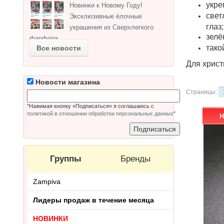
укре
Новинки к Новому Году!
свет
Эксклюзивные ёлочные
глаз;
украшения из Сверхлегкого
зелё
фарфора.
тако
Все новости
Для христ
Новости магазина
Страницы:
"Нажимая кнопку «Подписаться» я соглашаюсь с
политикой в отношении обработки персональных данных
"
Н
Группы
Бренды
Zampiva
Лидеры продаж в течение месяца
НОВИНКИ