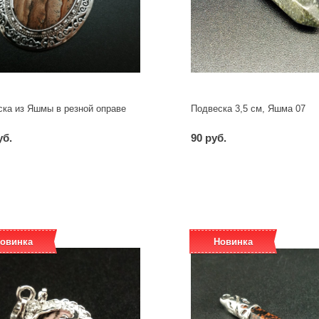
ска из Яшмы в резной оправе
Подвеска 3,5 см, Яшма 07
уб.
90 руб.
-
+
-
+
шт
шт
овинка
Новинка