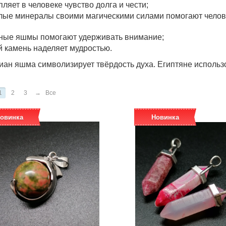
пляет в человеке чувство долга и чести;
лые минералы своими магическими силами помогают челове
ные яшмы помогают удерживать внимание;
й камень наделяет мудростью.
иан яшма символизирует твёрдость духа. Египтяне использ
1
2
3
→
Все
овинка
Новинка