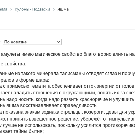
алла
Кулоны - Подвески
Яшма
а:
мулеты имею магическое свойство благотворно влиять на 
е свойства:
анные из такого минерала талисманы отводят сглаз и порч
ралов в форме шара;
 с примесью гематита обеспечивает отток энергии от голов
гает наладить отношения с окружающими, понять их за счёт
нь надо носить, когда надо развить красноречие и улучшит
нь яшма восстанавливает справедливость;
а показана
знакам зодиака стрельцы
,
козероги
, девы для у
жет принять взвешенное решение, убережёт от импульсив
 лучше не использовать, поскольку усилится противоречив
ывает тайны бытия;