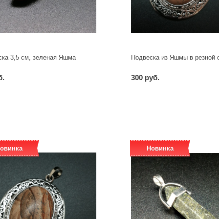
ка 3,5 см, зеленая Яшма
Подвеска из Яшмы в резной 
б.
300 руб.
-
+
-
+
шт
шт
овинка
Новинка