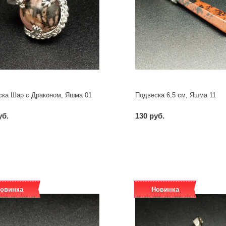
ска Шар с Драконом, Яшма 01
Подвеска 6,5 см, Яшма 11
уб.
130 руб.
-
+
-
+
шт
шт
овинка
Новинка