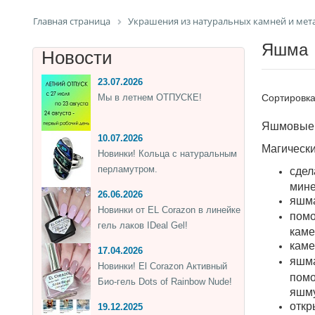
Главная страница
Украшения из натуральных камней и мет
Яшма
Новости
23.07.2026
Мы в летнем ОТПУСКЕ!
Сортировк
Яшмовые а
10.07.2026
Магически
Новинки! Кольца с натуральным
перламутром.
сдел
мине
26.06.2026
яшма
Новинки от EL Corazon в линейке
помо
гель лаков IDeal Gel!
каме
каме
17.04.2026
яшм
Новинки! El Corazon Активный
помо
Био-гель Dots of Rainbow Nude!
яшму
откр
19.12.2025