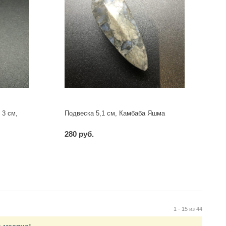
 3 см,
Подвеска 5,1 см, Камбаба Яшма
280 руб.
-
+
шт
1 - 15 из 44
е месяца
: