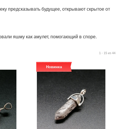
ку предсказывать будущее, открывают скрытое от
овали яшму как амулет, помогающий в споре.
1 - 15 из 44
Новинка