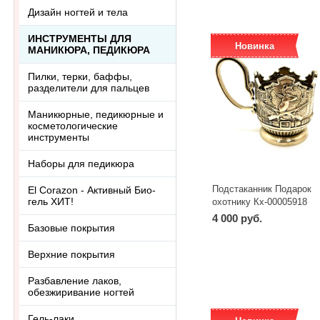
Дизайн ногтей и тела
ИНСТРУМЕНТЫ ДЛЯ
Новинка
МАНИКЮРА, ПЕДИКЮРА
Пилки, терки, баффы,
разделители для пальцев
Маникюрные, педикюрные и
косметологические
инструменты
Наборы для педикюра
Подстаканник Подарок
El Corazon - Активный Био-
гель ХИТ!
охотнику Кх-00005918
4 000 руб.
Базовые покрытия
-
+
шт
Верхние покрытия
Разбавление лаков,
обезжиривание ногтей
Гель-лаки