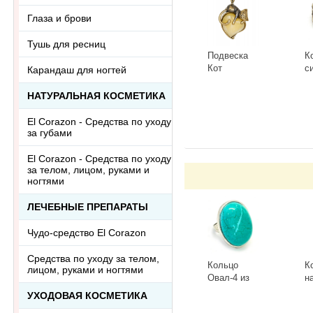
Глаза и брови
Тушь для ресниц
Подвеска
К
Кот
с
Карандаш для ногтей
Сердечный
Г
3418.5-Б,
К
-
+
-
НАТУРАЛЬНАЯ КОСМЕТИКА
белый
El Corazon - Средства по уходу
за губами
El Corazon - Средства по уходу
за телом, лицом, руками и
ногтями
ЛЕЧЕБНЫЕ ПРЕПАРАТЫ
Чудо-средство El Corazon
Средства по уходу за телом,
Кольцо
К
лицом, руками и ногтями
Овал-4 из
н
тонированного
к
УХОДОВАЯ КОСМЕТИКА
говлита
л
-
+
-