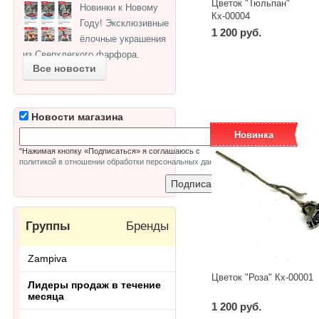
Цветок "Тюльпан"
Новинки к Новому
Кх-00004
Году! Эксклюзивные
1 200 руб.
ёлочные украшения
из Сверхлегкого фарфора.
-
+
шт
Все новости
Новости магазина
Новинка
"Нажимая кнопку «Подписаться» я соглашаюсь с
политикой в отношении обработки персональных данных
"
Группы
Бренды
Zampiva
Цветок "Роза" Кх-00001
Лидеры продаж в течение
месяца
1 200 руб.