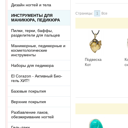
Дизайн ногтей и тела
Страницы:
1
Все
ИНСТРУМЕНТЫ ДЛЯ
МАНИКЮРА, ПЕДИКЮРА
Пилки, терки, баффы,
разделители для пальцев
Маникюрные, педикюрные и
косметологические
инструменты
Подвеска
К
Кот
с
Наборы для педикюра
Сердечный
Г
3418.5-Б,
К
-
+
-
El Corazon - Активный Био-
белый
гель ХИТ!
Базовые покрытия
Верхние покрытия
Разбавление лаков,
обезжиривание ногтей
Гель-лаки