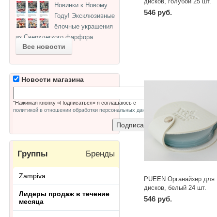
дисков, голубой 25 шт.
Новинки к Новому
546 руб.
Году! Эксклюзивные
ёлочные украшения
-
+
шт
из Сверхлегкого фарфора.
Все новости
Новости магазина
"Нажимая кнопку «Подписаться» я соглашаюсь с
политикой в отношении обработки персональных данных
"
Группы
Бренды
Zampiva
PUEEN Органайзер для
дисков, белый 24 шт.
Лидеры продаж в течение
546 руб.
месяца
-
+
шт