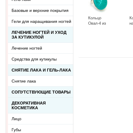
Базовые и верхние покрытия
Кольцо
К
Гели для наращивания ногтей
Овал-4 из
н
тонированного
к
ЛЕЧЕНИЕ НОГТЕЙ И УХОД
говлита
л
-
+
-
ЗА КУТИКУЛОЙ
Ring-046АА
R
Лечение ногтей
Средства для кутикулы
СНЯТИЕ ЛАКА И ГЕЛЬ-ЛАКА
Снятие лака
СОПУТСТВУЮЩИЕ ТОВАРЫ
ДЕКОРАТИВНАЯ
КОСМЕТИКА
Лицо
Губы