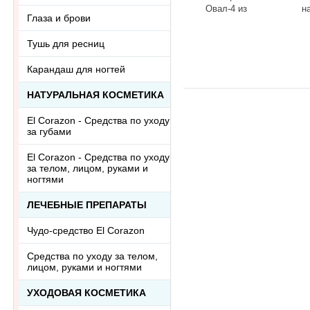
Овал-4 из
н
Глаза и брови
тонированного
к
говлита
л
-
+
-
Тушь для ресниц
Ring-046АА
R
Карандаш для ногтей
НАТУРАЛЬНАЯ КОСМЕТИКА
El Corazon - Средства по уходу
за губами
El Corazon - Средства по уходу
за телом, лицом, руками и
ногтями
ЛЕЧЕБНЫЕ ПРЕПАРАТЫ
Чудо-средство El Corazon
Средства по уходу за телом,
лицом, руками и ногтями
УХОДОВАЯ КОСМЕТИКА