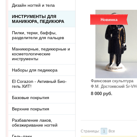
Дизайн ногтей и тела
ИНСТРУМЕНТЫ ДЛЯ
Новинка
МАНИКЮРА, ПЕДИКЮРА
Пилки, терки, баффы,
разделители для пальцев
Маникюрные, педикюрные и
косметологические
инструменты
Наборы для педикюра
Фаянсовая скульптура
El Corazon - Активный Био-
гель ХИТ!
Ф.М. Достоевский Sr-VH
57
8 000 руб.
Базовые покрытия
Верхние покрытия
Разбавление лаков,
обезжиривание ногтей
Страницы:
1
Все
Гель-лаки