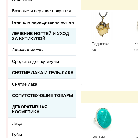
Базовые и верхние покрытия
Гели для наращивания ногтей
ЛЕЧЕНИЕ НОГТЕЙ И УХОД
ЗА КУТИКУЛОЙ
Подвеска
К
Кот
с
Лечение ногтей
Сердечный
Г
3418.5-Б,
К
-
+
-
Средства для кутикулы
белый
СНЯТИЕ ЛАКА И ГЕЛЬ-ЛАКА
Снятие лака
СОПУТСТВУЮЩИЕ ТОВАРЫ
ДЕКОРАТИВНАЯ
КОСМЕТИКА
Лицо
Губы
Кольцо
К