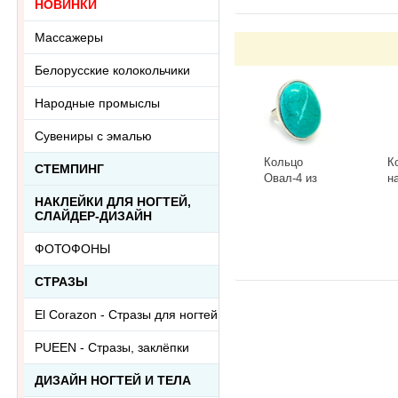
НОВИНКИ
Массажеры
Белорусские колокольчики
Народные промыслы
Сувениры с эмалью
Кольцо
К
СТЕМПИНГ
Овал-4 из
н
тонированного
к
НАКЛЕЙКИ ДЛЯ НОГТЕЙ,
говлита
л
-
+
-
СЛАЙДЕР-ДИЗАЙН
Ring-046АА
R
ФОТОФОНЫ
СТРАЗЫ
El Corazon - Стразы для ногтей
PUEEN - Cтразы, заклёпки
ДИЗАЙН НОГТЕЙ И ТЕЛА