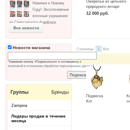
Ожерелье из цельного
Новинки к Новому
природного янтаря
Году! Эксклюзивные
12 000 руб.
ёлочные украшения
из Сверхлегкого фарфора.
Все новости
Новости магазина
Страницы:
1
Все
"Нажимая кнопку «Подписаться» я соглашаюсь с
политикой в отношении обработки персональных данных
"
Группы
Бренды
Подвеска
К
Кот
с
Zampiva
Сердечный
Г
3418.5-Б,
К
-
+
-
Лидеры продаж в течение
белый
месяца