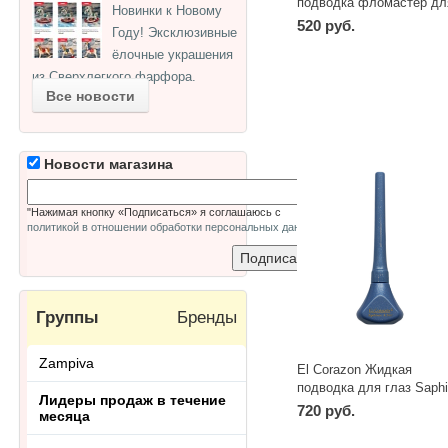
подводка фломастер дл
Новинки к Новому
глаз EC-502 Black
520 руб.
Году! Эксклюзивные
ёлочные украшения
-
+
шт
из Сверхлегкого фарфора.
Все новости
Новости магазина
"Нажимая кнопку «Подписаться» я соглашаюсь с
политикой в отношении обработки персональных данных
"
Группы
Бренды
Zampiva
El Corazon Жидкая
подводка для глаз Saphi
Лидеры продаж в течение
720 руб.
месяца
-
+
шт