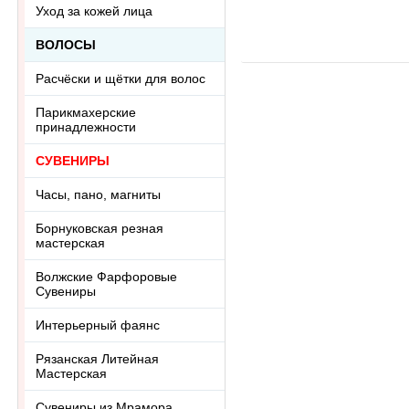
Ring-013-20
к
Уход за кожей лица
ц
о
ВОЛОСЫ
R
Расчёски и щётки для волос
Парикмахерские
принадлежности
СУВЕНИРЫ
Часы, пано, магниты
Борнуковская резная
мастерская
Волжские Фарфоровые
Сувениры
Интерьерный фаянс
Рязанская Литейная
Мастерская
Сувениры из Мрамора