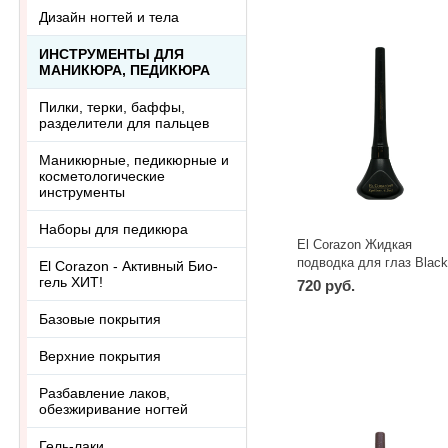
Дизайн ногтей и тела
ИНСТРУМЕНТЫ ДЛЯ
МАНИКЮРА, ПЕДИКЮРА
Пилки, терки, баффы,
разделители для пальцев
Маникюрные, педикюрные и
косметологические
инструменты
Наборы для педикюра
El Corazon Жидкая
подводка для глаз Blac
El Corazon - Активный Био-
Черная
гель ХИТ!
720 руб.
-
+
шт
Базовые покрытия
Верхние покрытия
Разбавление лаков,
обезжиривание ногтей
Гель-лаки