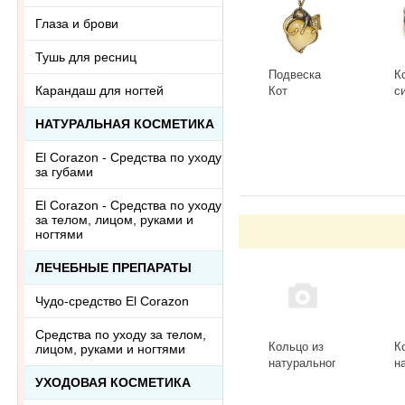
Глаза и брови
Тушь для ресниц
Подвеска
К
Карандаш для ногтей
Кот
с
Сердечный
Г
НАТУРАЛЬНАЯ КОСМЕТИКА
3418.5-Б,
К
-
+
-
белый
El Corazon - Средства по уходу
за губами
El Corazon - Средства по уходу
за телом, лицом, руками и
ногтями
ЛЕЧЕБНЫЕ ПРЕПАРАТЫ
Чудо-средство El Corazon
Средства по уходу за телом,
Кольцо из
К
лицом, руками и ногтями
натурального
н
камня
к
УХОДОВАЯ КОСМЕТИКА
лазурит
Р