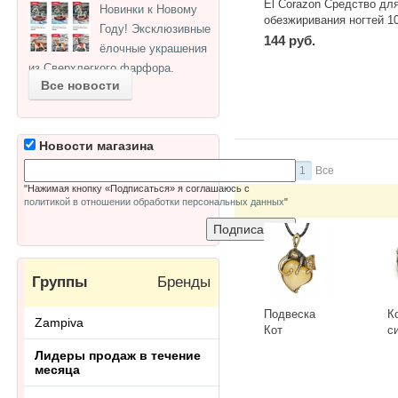
El Corazon Средство дл
Новинки к Новому
обезжиривания ногтей 1
Году! Эксклюзивные
мл
144 руб.
ёлочные украшения
из Сверхлегкого фарфора.
-
+
шт
Все новости
Новости магазина
Страницы:
1
Все
"Нажимая кнопку «Подписаться» я соглашаюсь с
политикой в отношении обработки персональных данных
"
Группы
Бренды
Подвеска
К
Zampiva
Кот
с
Сердечный
Г
Лидеры продаж в течение
3418.5-Б,
К
-
+
-
месяца
белый