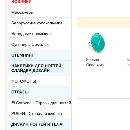
НОВИНКИ
Массажеры
Белорусские колокольчики
Народные промыслы
Сувениры с эмалью
СТЕМПИНГ
Кольцо
К
Овал-4 из
н
НАКЛЕЙКИ ДЛЯ НОГТЕЙ,
тонированного
к
СЛАЙДЕР-ДИЗАЙН
говлита
л
-
+
-
Ring-046АА
R
ФОТОФОНЫ
СТРАЗЫ
El Corazon - Стразы для ногтей
PUEEN - Cтразы, заклёпки
ДИЗАЙН НОГТЕЙ И ТЕЛА