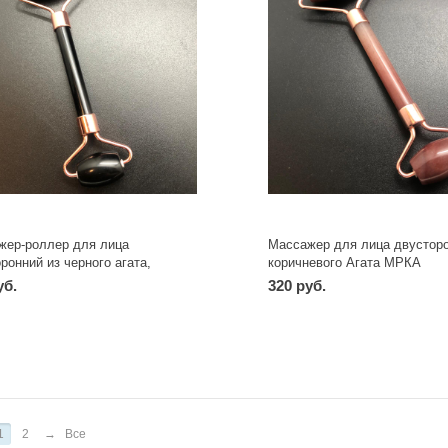
жер-роллер для лица
Массажер для лица двусторо
ронний из черного агата,
коричневого Агата МРКА
ое золото МР01ЧА
уб.
320 руб.
-
+
-
+
шт
шт
1
2
→
Все