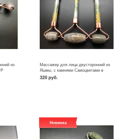
нний из
Массажер для лица двусторонний из
РР
Яшмы, с камнями Самоцветами в
ручке МРЯКС
320 руб.
-
+
шт
Новинка