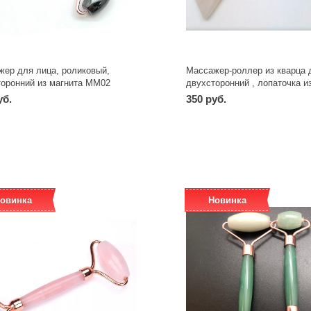
жер для лица, роликовый,
Массажер-роллер из кварца 
торонний из магнита ММ02
двухсторонний , лопаточка и
розового кварца со второй с
уб.
350 руб.
МРЛ02РК
-
+
-
+
шт
шт
овинка
Новинка