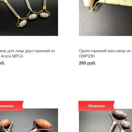
жер для лица двусторонний из
Односторонний массажер из
о Агата МРСА
ОМР03Н
уб.
260 руб.
-
+
-
+
шт
шт
овинка
Новинка