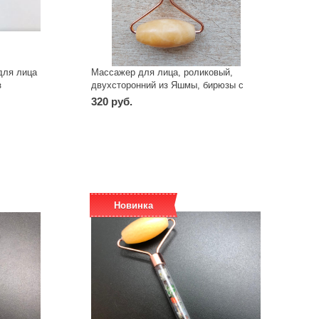
для лица
Массажер для лица, роликовый,
з
двухсторонний из Яшмы, бирюзы с
тороны
мелкими камнями самоцветами
320 руб.
МРЯБС
-
+
шт
Новинка