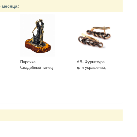
е месяца
:
Парочка
AB- Фурнитура
Свадебный танец
для украшений,
1013
Швензы 0413(2)
Античная Бронза
-
+