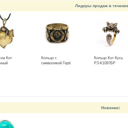
Лидеры продаж в течени
ска Кот
Кольцо с
Кольцо Кот Кусь
чный
символикой Герб
РЗ-К1097БР
-Б, белый
СССР КР-135КО
+
-
+
Новинки
: