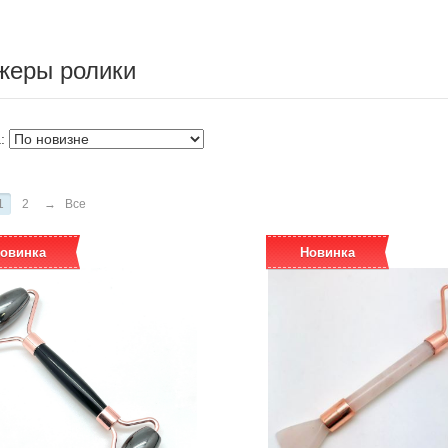
жеры ролики
а:
1
2
→
Все
овинка
Новинка