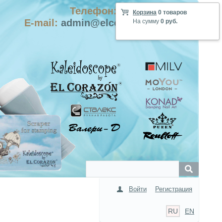
Телефон: +7-915-423-9555
Корзина
0 товаров
E-mail:
admin@elcorazon-shop.com
На сумму
0 руб.
Войти
Регистрация
RU
EN