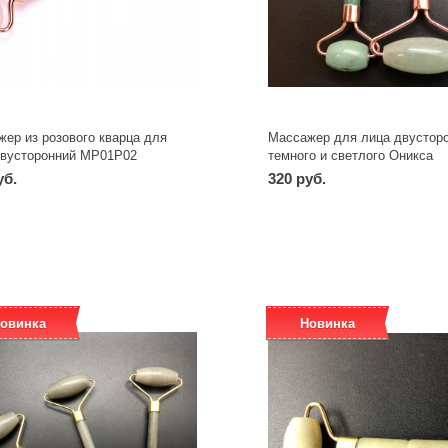
ер из розового кварца для
Массажер для лица двусторо
двусторонний МР01Р02
темного и светлого Оникса
уб.
320 руб.
-
+
-
+
шт
шт
овинка
Новинка