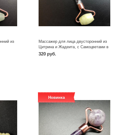
нний из
Массажер для лица двусторонний из
Цитрина и Жадеита, с Самоцветами в
ручке МРЦЖ
320 руб.
-
+
шт
Новинка