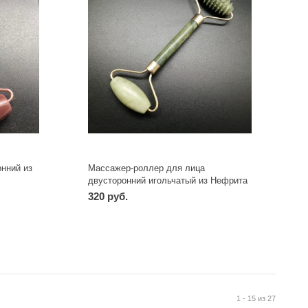
нний из
Массажер-роллер для лица
двусторонний игольчатый из Нефрита
МР01Н
320 руб.
-
+
шт
1 - 15 из 27