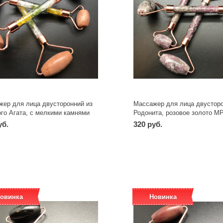
жер для лица двусторонний из
Массажер для лица двусторо
го Агата, с мелкими камнями
Родонита, розовое золото М
а в ручке МРМАКР
уб.
320 руб.
-
+
-
+
шт
шт
овинка
Новинка