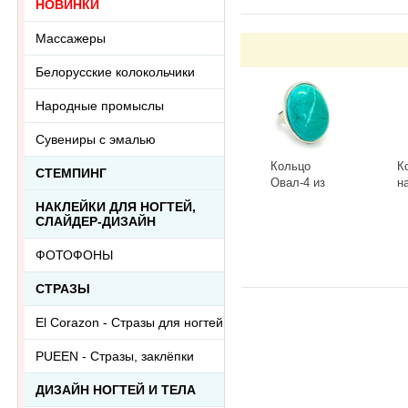
НОВИНКИ
Массажеры
Белорусские колокольчики
Народные промыслы
Сувениры с эмалью
Кольцо
К
СТЕМПИНГ
Овал-4 из
н
тонированного
к
НАКЛЕЙКИ ДЛЯ НОГТЕЙ,
говлита
л
-
+
-
СЛАЙДЕР-ДИЗАЙН
Ring-046АА
R
ФОТОФОНЫ
СТРАЗЫ
El Corazon - Стразы для ногтей
PUEEN - Cтразы, заклёпки
ДИЗАЙН НОГТЕЙ И ТЕЛА