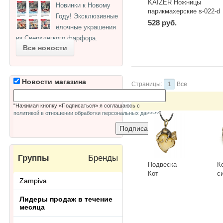
KAIZER Ножницы
Новинки к Новому
парикмахерские s-022-d
Году! Эксклюзивные
528 руб.
ёлочные украшения
из Сверхлегкого фарфора.
Все новости
Новости магазина
Страницы:
1
Все
"Нажимая кнопку «Подписаться» я соглашаюсь с
политикой в отношении обработки персональных данных
"
Группы
Бренды
Подвеска
К
Кот
с
Zampiva
Сердечный
Г
3418.5-Б,
К
-
+
-
Лидеры продаж в течение
белый
месяца