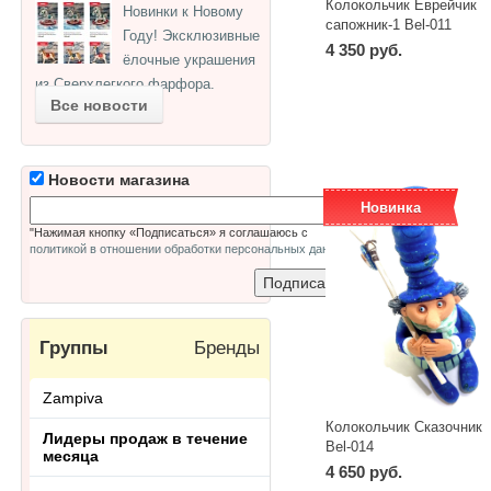
Колокольчик Еврейчик
Новинки к Новому
сапожник-1 Bel-011
Году! Эксклюзивные
4 350 руб.
ёлочные украшения
из Сверхлегкого фарфора.
-
+
шт
Все новости
Новости магазина
Новинка
"Нажимая кнопку «Подписаться» я соглашаюсь с
политикой в отношении обработки персональных данных
"
Группы
Бренды
Zampiva
Колокольчик Сказочник
Лидеры продаж в течение
Bel-014
месяца
4 650 руб.