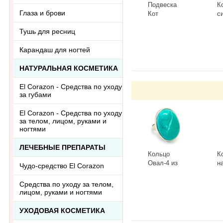
Подвеска
К
Глаза и брови
Кот
с
Сердечный
Г
Тушь для ресниц
3418.5-Б,
К
-
+
-
белый
Карандаш для ногтей
НАТУРАЛЬНАЯ КОСМЕТИКА
El Corazon - Средства по уходу
за губами
El Corazon - Средства по уходу
за телом, лицом, руками и
ногтями
ЛЕЧЕБНЫЕ ПРЕПАРАТЫ
Кольцо
К
Овал-4 из
н
Чудо-средство El Corazon
тонированного
к
говлита
л
-
+
-
Средства по уходу за телом,
Ring-046АА
R
лицом, руками и ногтями
УХОДОВАЯ КОСМЕТИКА