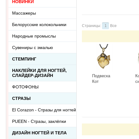
НОВИНКИ
Массажеры
Белорусские колокольчики
Страницы:
1
Все
Народные промыслы
Сувениры с эмалью
СТЕМПИНГ
НАКЛЕЙКИ ДЛЯ НОГТЕЙ,
СЛАЙДЕР-ДИЗАЙН
Подвеска
К
Кот
с
ФОТОФОНЫ
Сердечный
Г
3418.5-Б,
К
-
+
-
белый
СТРАЗЫ
El Corazon - Стразы для ногтей
PUEEN - Cтразы, заклёпки
ДИЗАЙН НОГТЕЙ И ТЕЛА