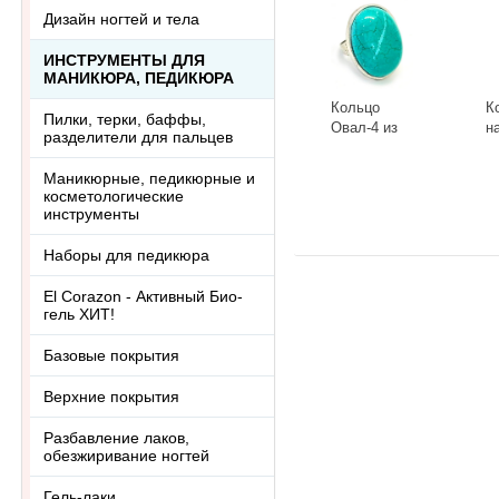
Дизайн ногтей и тела
ИНСТРУМЕНТЫ ДЛЯ
МАНИКЮРА, ПЕДИКЮРА
Кольцо
К
Пилки, терки, баффы,
Овал-4 из
н
разделители для пальцев
тонированного
к
говлита
л
-
+
-
Маникюрные, педикюрные и
Ring-046АА
R
косметологические
инструменты
Наборы для педикюра
El Corazon - Активный Био-
гель ХИТ!
Базовые покрытия
Верхние покрытия
Разбавление лаков,
обезжиривание ногтей
Гель-лаки