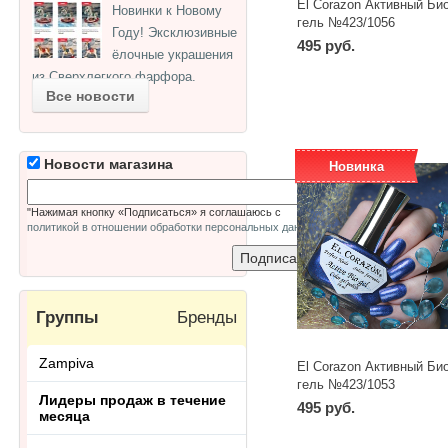
El Corazon Активный Био
Новинки к Новому
гель №423/1056
Году! Эксклюзивные
Coronation: Palace secre
495 руб.
ёлочные украшения
16 мл
из Сверхлегкого фарфора.
Все новости
Новости магазина
Новинка
"Нажимая кнопку «Подписаться» я соглашаюсь с
политикой в отношении обработки персональных данных
"
Группы
Бренды
Zampiva
El Corazon Активный Био
гель №423/1053
Лидеры продаж в течение
Coronation: Infanta 16 мл
495 руб.
месяца