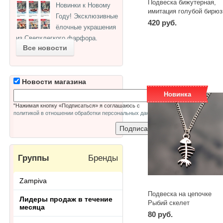
Подвеска бижутерная,
Новинки к Новому
имитация голубой бирюз
Году! Эксклюзивные
на шнурке 45 см Kul219
420 руб.
ёлочные украшения
из Сверхлегкого фарфора.
-
+
шт
Все новости
Новости магазина
Новинка
"Нажимая кнопку «Подписаться» я соглашаюсь с
политикой в отношении обработки персональных данных
"
Группы
Бренды
Zampiva
Подвеска на цепочке
Лидеры продаж в течение
Рыбий скелет
месяца
80 руб.