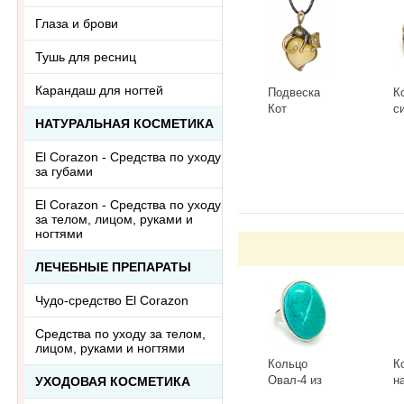
Глаза и брови
Тушь для ресниц
Карандаш для ногтей
Подвеска
К
Кот
с
НАТУРАЛЬНАЯ КОСМЕТИКА
Сердечный
Г
3418.5-Б,
К
-
+
-
El Corazon - Средства по уходу
белый
за губами
El Corazon - Средства по уходу
за телом, лицом, руками и
ногтями
ЛЕЧЕБНЫЕ ПРЕПАРАТЫ
Чудо-средство El Corazon
Средства по уходу за телом,
лицом, руками и ногтями
Кольцо
К
Овал-4 из
н
УХОДОВАЯ КОСМЕТИКА
тонированного
к