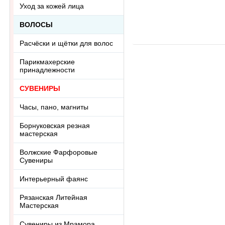
говлита
л
-
+
-
Уход за кожей лица
Ring-046АА
R
ВОЛОСЫ
Расчёски и щётки для волос
Парикмахерские
принадлежности
СУВЕНИРЫ
Часы, пано, магниты
Борнуковская резная
мастерская
Волжские Фарфоровые
Сувениры
Интерьерный фаянс
Рязанская Литейная
Мастерская
Сувениры из Мрамора