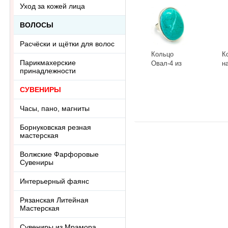
Уход за кожей лица
ВОЛОСЫ
Расчёски и щётки для волос
Кольцо
К
Парикмахерские
Овал-4 из
н
принадлежности
тонированного
к
говлита
л
-
+
-
СУВЕНИРЫ
Ring-046АА
R
Часы, пано, магниты
Борнуковская резная
мастерская
Волжские Фарфоровые
Сувениры
Интерьерный фаянс
Рязанская Литейная
Мастерская
Сувениры из Мрамора