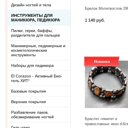
Дизайн ногтей и тела
Брелок Молитвослов 29
ИНСТРУМЕНТЫ ДЛЯ
МАНИКЮРА, ПЕДИКЮРА
1 140 руб.
-
+
шт
Пилки, терки, баффы,
разделители для пальцев
Маникюрные, педикюрные и
косметологические
инструменты
Новинка
Наборы для педикюра
El Corazon - Активный Био-
гель ХИТ!
Базовые покрытия
Верхние покрытия
Разбавление лаков,
обезжиривание ногтей
Браслет гематит и
православных икон d-6с
Гель-лаки