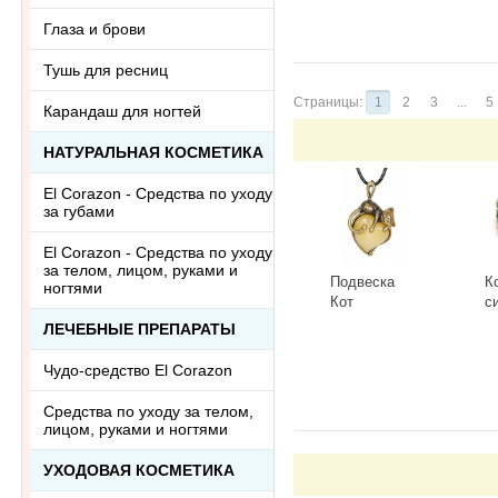
Глаза и брови
Тушь для ресниц
Страницы:
1
2
3
...
5
Карандаш для ногтей
НАТУРАЛЬНАЯ КОСМЕТИКА
El Corazon - Средства по уходу
за губами
El Corazon - Средства по уходу
за телом, лицом, руками и
Подвеска
К
ногтями
Кот
с
Сердечный
Г
ЛЕЧЕБНЫЕ ПРЕПАРАТЫ
3418.5-Б,
К
-
+
-
белый
Чудо-средство El Corazon
Средства по уходу за телом,
лицом, руками и ногтями
УХОДОВАЯ КОСМЕТИКА