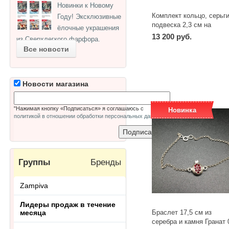
Новинки к Новому
Комплект кольцо, серьги
Году! Эксклюзивные
подвеска 2,3 см на
ёлочные украшения
цепочке 44 см из серебр
13 200 руб.
из Сверхлегкого фарфора.
и Граната
Все новости
-
+
шт
Новости магазина
"Нажимая кнопку «Подписаться» я соглашаюсь с
Новинка
политикой в отношении обработки персональных данных
"
Группы
Бренды
Zampiva
Лидеры продаж в течение
месяца
Браслет 17,5 см из
серебра и камня Гранат 