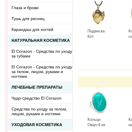
Глаза и брови
Тушь для ресниц
Карандаш для ногтей
Подвеска
К
Кот
с
НАТУРАЛЬНАЯ КОСМЕТИКА
Сердечный
Г
3418.5-Б,
К
-
+
-
El Corazon - Средства по уходу
белый
за губами
El Corazon - Средства по уходу
за телом, лицом, руками и
ногтями
ЛЕЧЕБНЫЕ ПРЕПАРАТЫ
Чудо-средство El Corazon
Средства по уходу за телом,
лицом, руками и ногтями
Кольцо
К
УХОДОВАЯ КОСМЕТИКА
Овал-4 из
н
тонированного
к