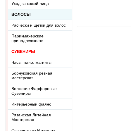
Уход за кожей лица
говлита
л
-
+
-
Ring-046АА
R
ВОЛОСЫ
Расчёски и щётки для волос
Парикмахерские
принадлежности
СУВЕНИРЫ
Часы, пано, магниты
Борнуковская резная
мастерская
Волжские Фарфоровые
Сувениры
Интерьерный фаянс
Рязанская Литейная
Мастерская
Сувениры из Мрамора