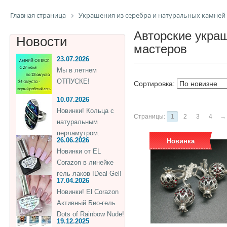
Главная страница
Украшения из серебра и натуральных камней
Авторские украш
Новости
мастеров
23.07.2026
Мы в летнем
ОТПУСКЕ!
Сортировка:
10.07.2026
Новинки! Кольца с
Страницы:
1
2
3
4
→
натуральным
перламутром.
26.06.2026
Новинка
Новинки от EL
Corazon в линейке
гель лаков IDeal Gel!
17.04.2026
Новинки! El Corazon
Активный Био-гель
Dots of Rainbow Nude!
19.12.2025