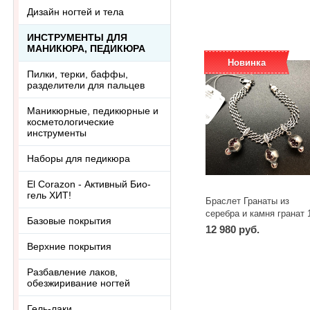
Дизайн ногтей и тела
ИНСТРУМЕНТЫ ДЛЯ
МАНИКЮРА, ПЕДИКЮРА
Новинка
Пилки, терки, баффы,
разделители для пальцев
Маникюрные, педикюрные и
косметологические
инструменты
Наборы для педикюра
El Corazon - Активный Био-
гель ХИТ!
Браслет Гранаты из
серебра и камня гранат 
Базовые покрытия
см
12 980 руб.
Верхние покрытия
-
+
шт
Разбавление лаков,
обезжиривание ногтей
Гель-лаки