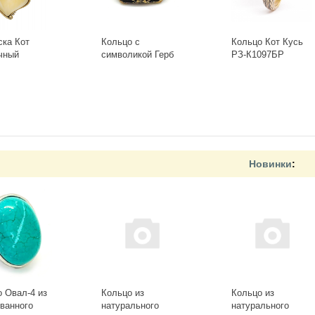
ска Кот
Кольцо с
Кольцо Кот Кусь
чный
символикой Герб
РЗ-К1097БР
-Б, белый
СССР КР-135КО
+
-
+
Новинки
:
 Овал-4 из
Кольцо из
Кольцо из
ванного
натурального
натурального