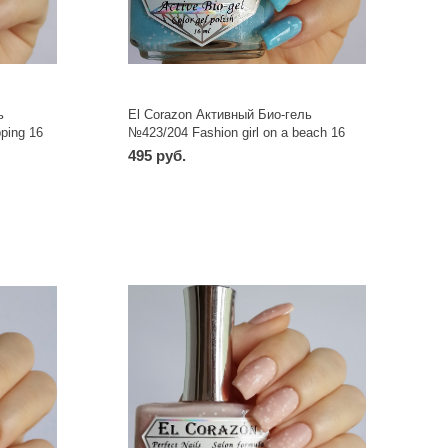
ь
El Corazon Активный Био-гель
ping 16
№423/204 Fashion girl on a beach 16
мл
495 руб.