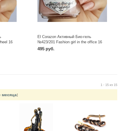
ь
El Corazon Активный Био-гель
wheel 16
№423/201 Fashion girl in the office 16
мл
495 руб.
1 - 15 из 15
е месяца
: