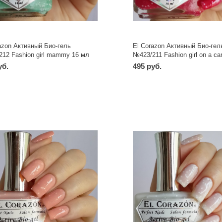
azon Активный Био-гель
El Corazon Активный Био-гел
12 Fashion girl mammy 16 мл
№423/211 Fashion girl on a car
мл
уб.
495 руб.