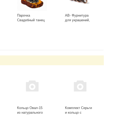
Парочка
AB- Фурнитура
Свадебный танец
для украшений,
1013
Швензы 0413(2)
Античная Бронза
-
+
Кольцо Овал-15
Комплект Серьги
из натурального
и кольцо с