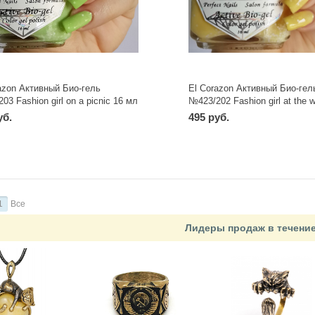
azon Активный Био-гель
El Corazon Активный Био-гел
03 Fashion girl on a picnic 16 мл
№423/202 Fashion girl at the 
мл
уб.
495 руб.
1
Все
Лидеры продаж в течени