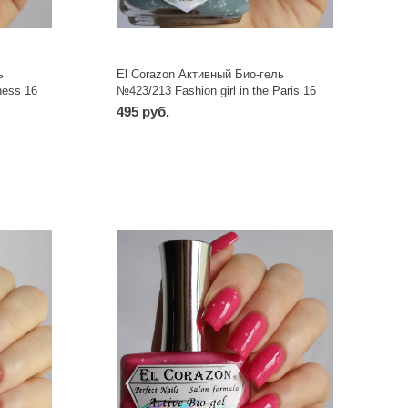
ь
El Corazon Активный Био-гель
ness 16
№423/213 Fashion girl in the Paris 16
мл
495 руб.