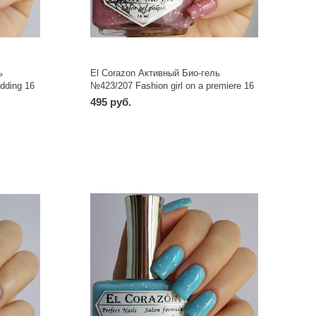
ь
El Corazon Активный Био-гель
dding 16
№423/207 Fashion girl on a premiere 16
мл
495 руб.