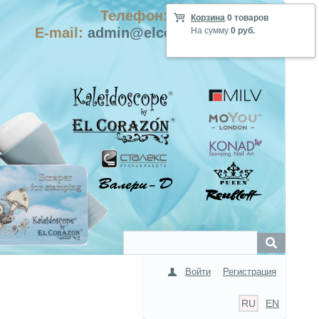
Телефон: +7-915-423-9555
Корзина
0 товаров
E-mail:
admin@elcorazon-shop.com
На сумму
0 руб.
Войти
Регистрация
RU
EN