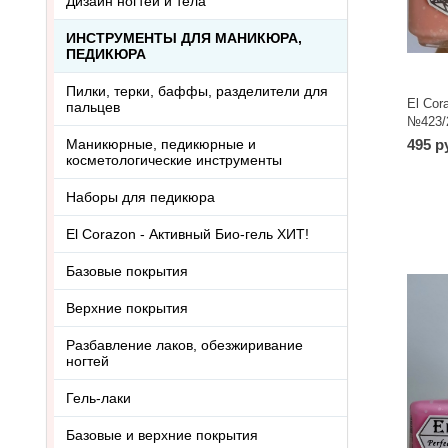
Дизайн ногтей и тела
ИНСТРУМЕНТЫ ДЛЯ МАНИКЮРА,
ПЕДИКЮРА
Пилки, терки, баффы, разделители для
El Cor
пальцев
№423/2
мл
Маникюрные, педикюрные и
495 р
косметологические инструменты
Наборы для педикюра
El Corazon - Активный Био-гель ХИТ!
Базовые покрытия
Верхние покрытия
Разбавление лаков, обезжиривание
ногтей
Гель-лаки
Базовые и верхние покрытия