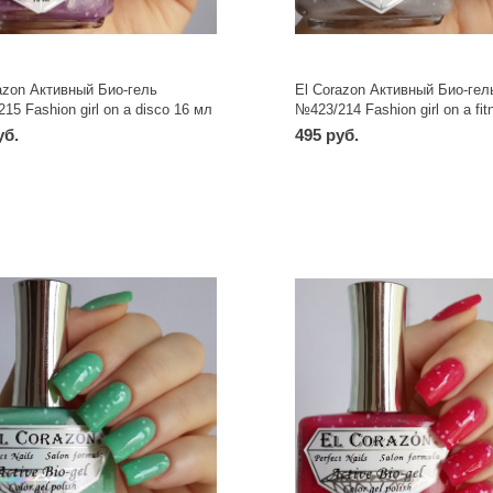
azon Активный Био-гель
El Corazon Активный Био-гел
15 Fashion girl on a disco 16 мл
№423/214 Fashion girl on a fit
мл
уб.
495 руб.