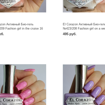
azon Активный Био-гель
El Corazon Активный Био-гел
09 Fashion girl in the cruise 16
№423/208 Fashion girl on a we
мл
уб.
495 руб.