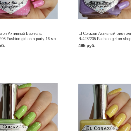
azon Активный Био-гель
El Corazon Активный Био-гел
06 Fashion girl on a party 16 мл
№423/205 Fashion girl on shop
мл
уб.
495 руб.