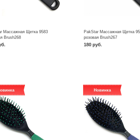
ar Массажная Щетка 9583
PakStar Массажная Щетка 95
я Brush268
розовая Brush267
уб.
180 руб.
-
+
-
+
шт
шт
овинка
Новинка