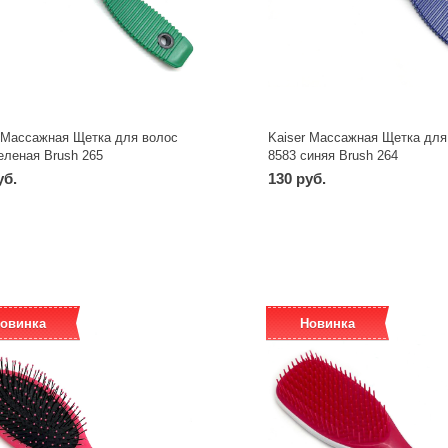
r Массажная Щетка для волос
Kaiser Массажная Щетка для
еленая Brush 265
8583 синяя Brush 264
уб.
130 руб.
-
+
-
+
шт
шт
овинка
Новинка