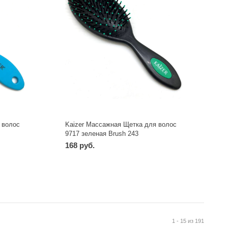
 волос
Kaizer Массажная Щетка для волос
9717 зеленая Brush 243
168 руб.
-
+
шт
1 - 15 из 191