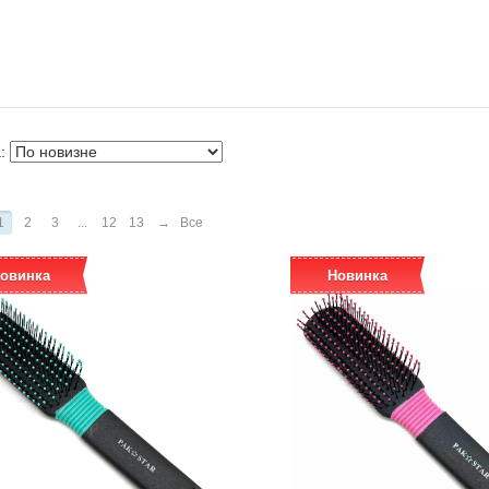
а:
1
2
3
...
12
13
→
Все
овинка
Новинка