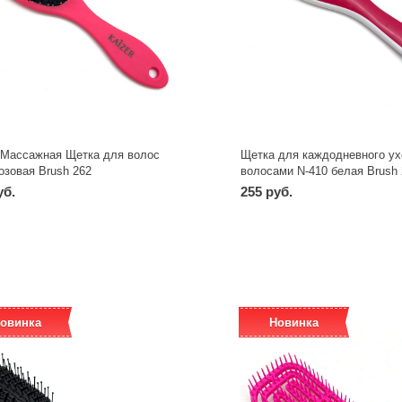
r Массажная Щетка для волос
Щетка для каждодневного ух
озовая Brush 262
волосами N-410 белая Brush 
уб.
255 руб.
-
+
-
+
шт
шт
овинка
Новинка