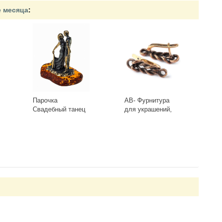
е месяца
:
Парочка
AB- Фурнитура
Свадебный танец
для украшений,
1013
Швензы 0413(2)
Античная Бронза
-
+