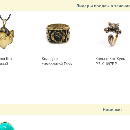
Лидеры продаж в течени
ска Кот
Кольцо с
Кольцо Кот Кусь
чный
символикой Герб
РЗ-К1097БР
-Б, белый
СССР КР-135КО
+
-
+
Новинки
: