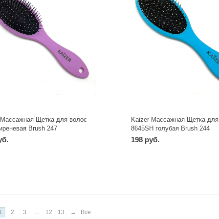
r Массажная Щетка для волос
Kaizer Массажная Щетка для
иреневая Brush 247
8645SH голубая Brush 244
уб.
198 руб.
-
+
-
+
шт
шт
1
2
3
...
12
13
→
Все