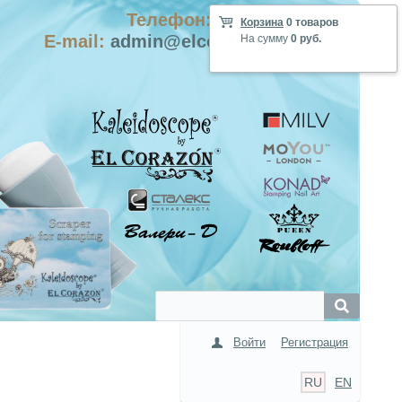
Телефон: +7-915-423-9555
Корзина
0 товаров
E-mail:
admin@elcorazon-shop.com
На сумму
0 руб.
Войти
Регистрация
RU
EN